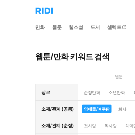
리
디
홈
만화
웹툰
웹소설
도서
셀렉트
으
로
이
동
웹툰/만화 키워드 검색
웹툰
장르
순정만화
소년만화
소재/관계 (공통)
영애물/여주판
회사
소재/관계 (순정)
첫사랑
짝사랑
계약