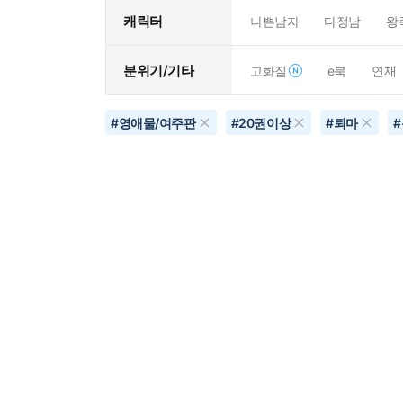
캐릭터
나쁜남자
다정남
왕
분위기/기타
고화질
e북
연재
#
영애물/여주판
#
20권이상
#
퇴마
#