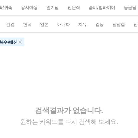
족/귀족
용사마왕
인기남
전문직
좀비/뱀파이어
능글남
완결
한국
일본
애니화
치유
감동
달달함
진
복수/배신
검색결과가 없습니다.
원하는 키워드를 다시 검색해 보세요.