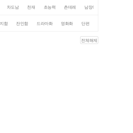
차도남
천재
초능력
츤데레
남장여자
여장남자
지함
잔인함
드라마화
영화화
단편
4컷만화
평점4
전체해제