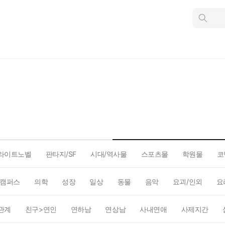
인
스
턴
트
검
색
라이트노벨
판타지/SF
시대/역사물
스포츠물
학원물
코
캠퍼스
의학
성장
일상
동물
음악
요괴/인외
요
관계
친구>연인
연하남
연상남
사내연애
사제지간