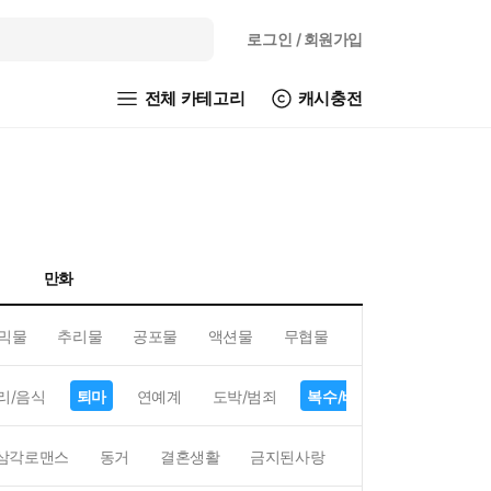
로그인
/ 회원가입
전체 카테고리
캐시충전
만화
믹물
추리물
공포물
액션물
무협물
GL/백합
리/음식
퇴마
연예계
도박/범죄
복수/배신
현대배경
삼각로맨스
동거
결혼생활
금지된사랑
하렘
역하렘