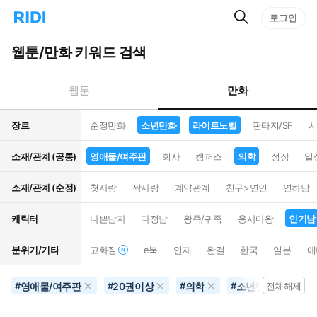
검
리
로그인
인
색
디
스
홈
턴
웹툰/만화 키워드 검색
으
트
로
검
이
색
만화
웹툰
동
장르
순정만화
소년만화
라이트노벨
판타지/SF
시
소재/관계 (공통)
영애물/여주판
회사
캠퍼스
의학
성장
일
소재/관계 (순정)
첫사랑
짝사랑
계약관계
친구>연인
연하남
캐릭터
나쁜남자
다정남
왕족/귀족
용사마왕
인기남
분위기/기타
고화질
e북
연재
완결
한국
일본
애
영애물/여주판
20권이상
의학
소년만화
인
#
#
#
#
전체해제
#