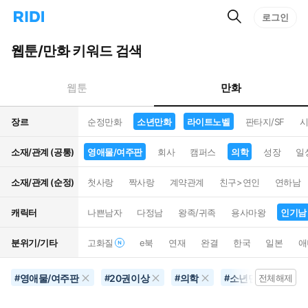
검
리
로그인
인
색
디
스
홈
턴
웹툰/만화 키워드 검색
으
트
로
검
이
색
만화
웹툰
동
장르
순정만화
소년만화
라이트노벨
판타지/SF
시
소재/관계 (공통)
영애물/여주판
회사
캠퍼스
의학
성장
일
소재/관계 (순정)
첫사랑
짝사랑
계약관계
친구>연인
연하남
캐릭터
나쁜남자
다정남
왕족/귀족
용사마왕
인기남
분위기/기타
고화질
e북
연재
완결
한국
일본
애
영애물/여주판
20권이상
의학
소년만화
인
#
#
#
#
전체해제
#