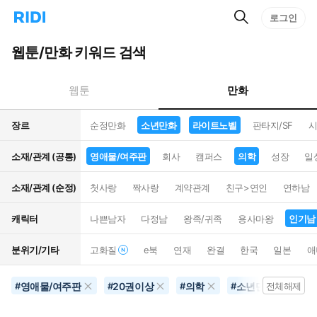
검
리
로그인
인
색
디
스
홈
턴
웹툰/만화 키워드 검색
으
트
로
검
이
색
만화
웹툰
동
장르
순정만화
소년만화
라이트노벨
판타지/SF
시
소재/관계 (공통)
영애물/여주판
회사
캠퍼스
의학
성장
일
소재/관계 (순정)
첫사랑
짝사랑
계약관계
친구>연인
연하남
캐릭터
나쁜남자
다정남
왕족/귀족
용사마왕
인기남
분위기/기타
고화질
e북
연재
완결
한국
일본
애
영애물/여주판
20권이상
의학
소년만화
인
#
#
#
#
전체해제
#