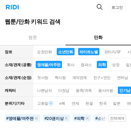
검
리
로그인
인
색
디
스
홈
턴
웹툰/만화 키워드 검색
으
트
로
검
이
색
만화
웹툰
동
장르
순정만화
소년만화
라이트노벨
판타지/SF
시
소재/관계 (공통)
영애물/여주판
회사
캠퍼스
의학
성장
일
소재/관계 (순정)
첫사랑
짝사랑
계약관계
친구>연인
연하남
캐릭터
나쁜남자
다정남
왕족/귀족
용사마왕
인기남
분위기/기타
고화질
e북
연재
완결
한국
일본
애
영애물/여주판
20권이상
의학
소년만화
인
#
#
#
#
전체해제
#