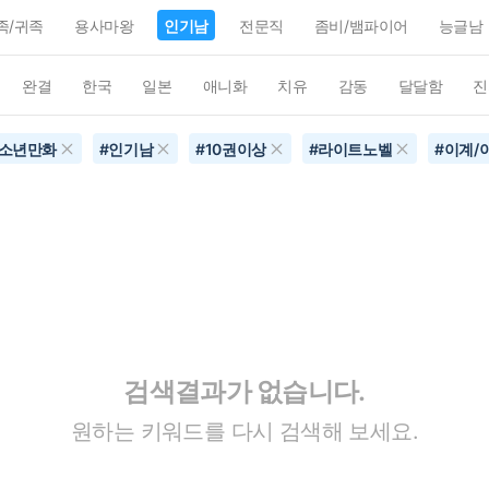
족/귀족
용사마왕
인기남
전문직
좀비/뱀파이어
능글남
완결
한국
일본
애니화
치유
감동
달달함
진
소년만화
#
인기남
#
10권이상
#
라이트노벨
#
이계/
검색결과가 없습니다.
원하는 키워드를 다시 검색해 보세요.