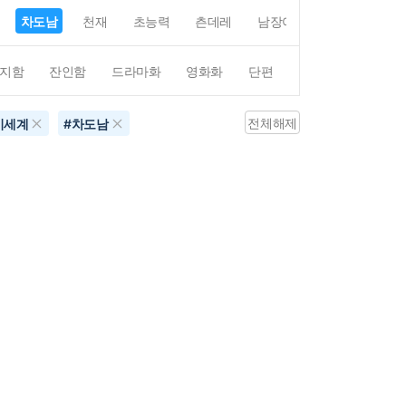
차도남
천재
초능력
츤데레
남장여자
여장남자
지함
잔인함
드라마화
영화화
단편
4컷만화
평점4
전체해제
이세계
#
차도남