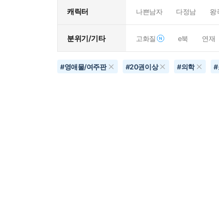
캐릭터
나쁜남자
다정남
왕
분위기/기타
고화질
e북
연재
#
영애물/여주판
#
20권이상
#
의학
#