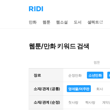
리
디
홈
만화
웹툰
웹소설
도서
셀렉트
으
로
이
동
웹툰/만화 키워드 검색
웹툰
장르
순정만화
소년만화
소재/관계 (공통)
영애물/여주판
회사
소재/관계 (순정)
첫사랑
짝사랑
계약