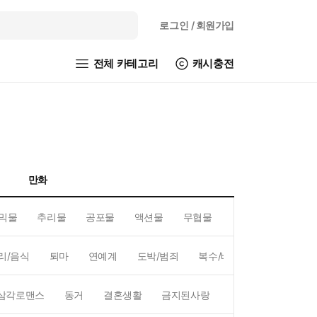
로그인
/ 회원가입
전체 카테고리
캐시충전
만화
믹물
추리물
공포물
액션물
무협물
GL/백합
리/음식
퇴마
연예계
도박/범죄
복수/배신
현대배경
삼각로맨스
동거
결혼생활
금지된사랑
하렘
역하렘