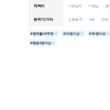
캐릭터
나쁜남자
다정남
왕
분위기/기타
고화질
e북
연재
#
영애물/여주판
#
20권이상
#
30권이상
#
평점4점이상