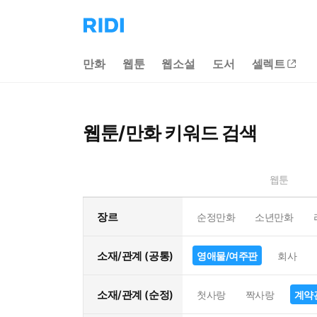
리
디
홈
만화
웹툰
웹소설
도서
셀렉트
으
로
이
동
웹툰/만화 키워드 검색
웹툰
장르
순정만화
소년만화
소재/관계 (공통)
영애물/여주판
회사
소재/관계 (순정)
첫사랑
짝사랑
계약