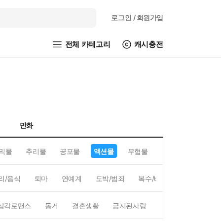
로그인
/ 회원가입
전체 카테고리
캐시충전
만화
믹물
추리물
공포물
액션물
무협물
GL/백합
리/음식
퇴마
연예계
도박/범죄
복수/배신
현대배경
삼각로맨스
동거
결혼생활
금지된사랑
하렘
역하렘