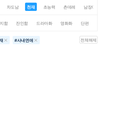
차도남
천재
초능력
츤데레
남장여자
여장남자
지함
잔인함
드라마화
영화화
단편
4컷만화
평점4
전체해제
재
#
사내연애