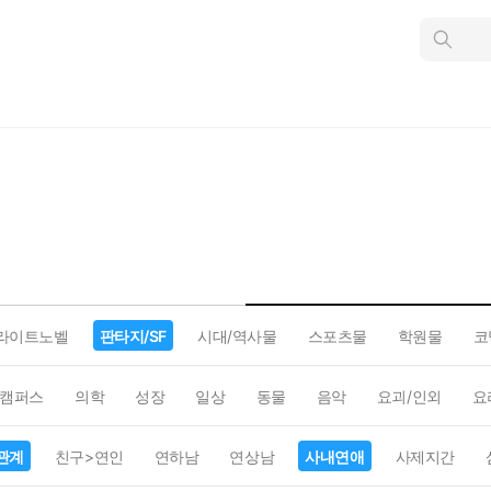
인
스
턴
트
검
색
라이트노벨
판타지/SF
시대/역사물
스포츠물
학원물
코
캠퍼스
의학
성장
일상
동물
음악
요괴/인외
요
관계
친구>연인
연하남
연상남
사내연애
사제지간