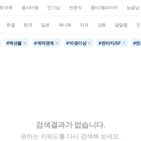
족/귀족
용사마왕
인기남
전문직
좀비/뱀파이어
능글남
완결
한국
일본
애니화
치유
감동
달달함
진
#
액션물
#
계약관계
#
10권이상
#
판타지/SF
#
천
검색결과가 없습니다.
원하는 키워드를 다시 검색해 보세요.