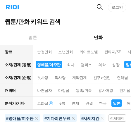
검
리
로그인
인
색
디
스
홈
턴
웹툰/만화 키워드 검색
으
트
로
검
이
색
만화
웹툰
동
장르
순정만화
소년만화
라이트노벨
판타지/SF
시
소재/관계 (공통)
영애물/여주판
회사
캠퍼스
의학
성장
일
소재/관계 (순정)
첫사랑
짝사랑
계약관계
친구>연인
연하남
캐릭터
나쁜남자
다정남
왕족/귀족
용사마왕
인기남
분위기/기타
고화질
e북
연재
완결
한국
일본
애
영애물/여주판
기다리면무료
사제지간
일상
#
#
#
전체해제
#