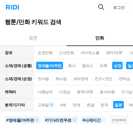
검
리
로그인
인
색
디
스
홈
턴
웹툰/만화 키워드 검색
으
트
로
검
이
색
만화
웹툰
동
장르
순정만화
소년만화
라이트노벨
판타지/SF
시
소재/관계 (공통)
영애물/여주판
회사
캠퍼스
의학
성장
일
소재/관계 (순정)
첫사랑
짝사랑
계약관계
친구>연인
연하남
캐릭터
나쁜남자
다정남
왕족/귀족
용사마왕
인기남
분위기/기타
고화질
e북
연재
완결
한국
일본
애
영애물/여주판
기다리면무료
사제지간
일상
#
#
#
전체해제
#