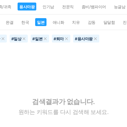
족/귀족
용사마왕
인기남
전문직
좀비/뱀파이어
능글남
완결
한국
일본
애니화
치유
감동
달달함
진
간
#
일상
#
일본
#
퇴마
#
용사마왕
검색결과가 없습니다.
원하는 키워드를 다시 검색해 보세요.