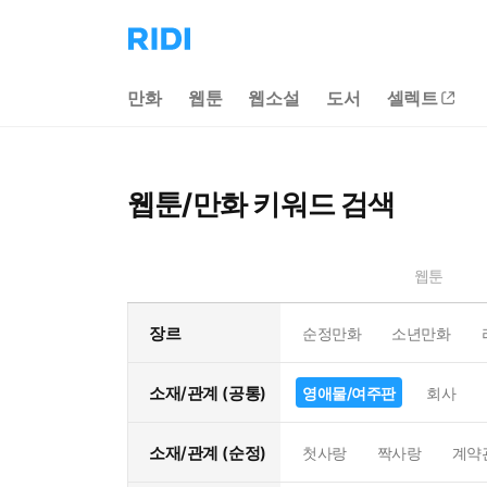
리
디
홈
만화
웹툰
웹소설
도서
셀렉트
으
로
이
동
웹툰/만화 키워드 검색
웹툰
장르
순정만화
소년만화
소재/관계 (공통)
영애물/여주판
회사
소재/관계 (순정)
첫사랑
짝사랑
계약