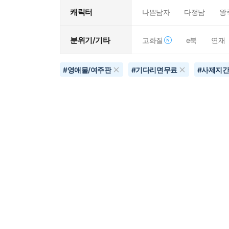
캐릭터
나쁜남자
다정남
왕
분위기/기타
고화질
e북
연재
#
영애물/여주판
#
기다리면무료
#
사제지