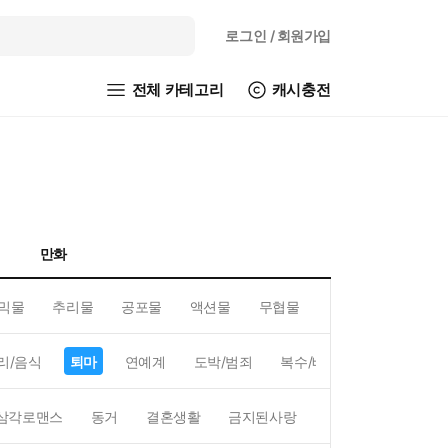
로그인
/ 회원가입
전체 카테고리
캐시충전
만화
믹물
추리물
공포물
액션물
무협물
GL/백합
리/음식
퇴마
연예계
도박/범죄
복수/배신
현대배경
삼각로맨스
동거
결혼생활
금지된사랑
하렘
역하렘