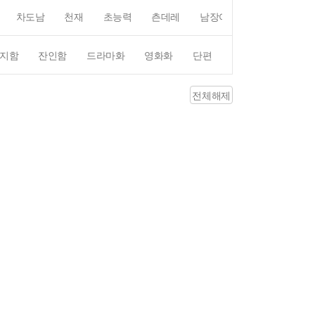
차도남
천재
초능력
츤데레
남장여자
여장남자
지함
잔인함
드라마화
영화화
단편
4컷만화
평점4
전체해제