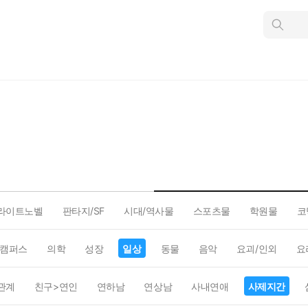
인
스
턴
트
검
색
라이트노벨
판타지/SF
시대/역사물
스포츠물
학원물
코
캠퍼스
의학
성장
일상
동물
음악
요괴/인외
요
관계
친구>연인
연하남
연상남
사내연애
사제지간