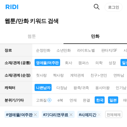
검
리
로그인
인
색
디
스
홈
턴
웹툰/만화 키워드 검색
으
트
로
검
이
색
만화
웹툰
동
장르
순정만화
소년만화
라이트노벨
판타지/SF
시
소재/관계 (공통)
영애물/여주판
회사
캠퍼스
의학
성장
일
소재/관계 (순정)
첫사랑
짝사랑
계약관계
친구>연인
연하남
캐릭터
나쁜남자
다정남
왕족/귀족
용사마왕
인기남
분위기/기타
고화질
e북
연재
완결
한국
일본
애
영애물/여주판
기다리면무료
사제지간
일상
#
#
#
전체해제
#