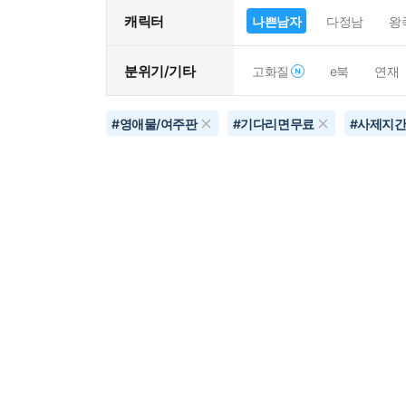
캐릭터
나쁜남자
다정남
왕
분위기/기타
고화질
e북
연재
#
영애물/여주판
#
기다리면무료
#
사제지