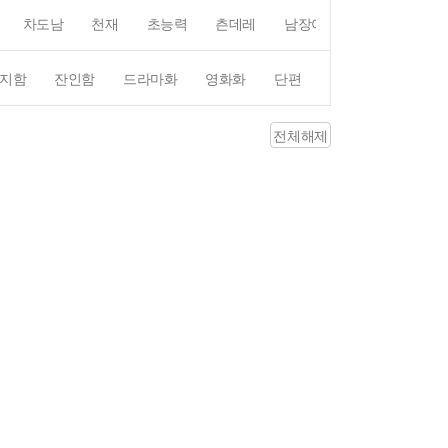
차도남
천재
초능력
츤데레
남장여자
여장남자
지함
잔인함
드라마화
영화화
단편
4컷만화
평점4
전체해제