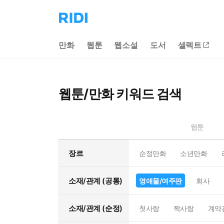
리
디
홈
만화
웹툰
웹소설
도서
셀렉트
으
로
이
동
웹툰/만화 키워드 검색
웹툰
장르
순정만화
소년만화
소재/관계 (공통)
영애물/여주판
회사
소재/관계 (순정)
첫사랑
짝사랑
계약