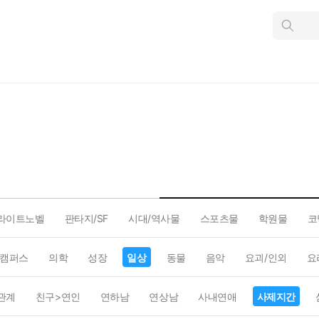
인
스
턴
트
검
색
라이트노벨
판타지/SF
시대/역사물
스포츠물
학원물
코
캠퍼스
의학
성장
일상
동물
음악
요괴/인외
요
관계
친구>연인
연하남
연상남
사내연애
사제지간