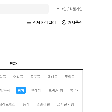
로그인
/ 회원가입
전체 카테고리
캐시충전
만화
믹물
추리물
공포물
액션물
무협물
GL/백합
리/음식
퇴마
연예계
도박/범죄
복수/배신
현대배경
삼각로맨스
동거
결혼생활
금지된사랑
하렘
역하렘