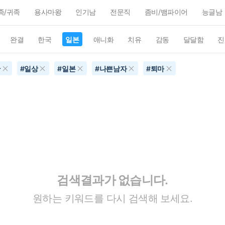
족/귀족
용사마왕
인기남
전문직
좀비/뱀파이어
능글남
완결
한국
일본
애니화
치유
감동
달달함
진
간
#
일상
#
일본
#
나쁜남자
#
퇴마
검색결과가 없습니다.
원하는 키워드를 다시 검색해 보세요.