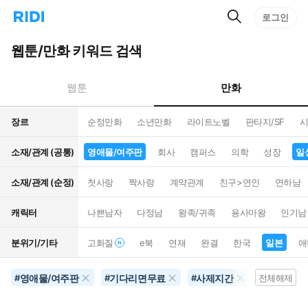
검
리
로그인
인
색
디
스
홈
턴
웹툰/만화 키워드 검색
으
트
로
검
이
색
만화
웹툰
동
장르
순정만화
소년만화
라이트노벨
판타지/SF
시
소재/관계 (공통)
영애물/여주판
회사
캠퍼스
의학
성장
일
소재/관계 (순정)
첫사랑
짝사랑
계약관계
친구>연인
연하남
캐릭터
나쁜남자
다정남
왕족/귀족
용사마왕
인기남
분위기/기타
고화질
e북
연재
완결
한국
일본
애
영애물/여주판
기다리면무료
사제지간
일상
#
#
#
전체해제
#