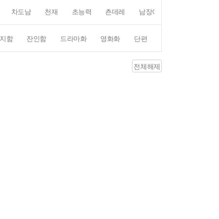
차도남
천재
초능력
츤데레
남장여자
여장남자
지함
잔인함
드라마화
영화화
단편
4컷만화
평점4
전체해제