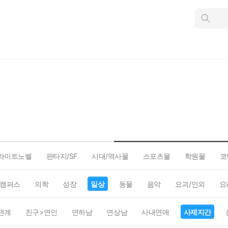
인
스
턴
트
검
색
라이트노벨
판타지/SF
시대/역사물
스포츠물
학원물
코
캠퍼스
의학
성장
일상
동물
음악
요괴/인외
요
관계
친구>연인
연하남
연상남
사내연애
사제지간