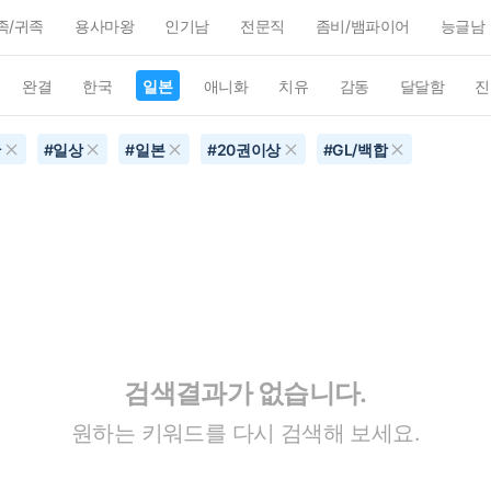
족/귀족
용사마왕
인기남
전문직
좀비/뱀파이어
능글남
완결
한국
일본
애니화
치유
감동
달달함
진
간
#
일상
#
일본
#
20권이상
#
GL/백합
검색결과가 없습니다.
원하는 키워드를 다시 검색해 보세요.