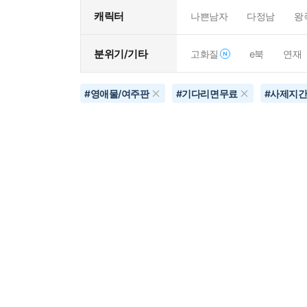
캐릭터
나쁜남자
다정남
왕
분위기/기타
고화질
e북
연재
#
영애물/여주판
#
기다리면무료
#
사제지