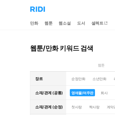
리
디
홈
만화
웹툰
웹소설
도서
셀렉트
으
로
이
동
웹툰/만화 키워드 검색
웹툰
장르
순정만화
소년만화
소재/관계 (공통)
영애물/여주판
회사
소재/관계 (순정)
첫사랑
짝사랑
계약