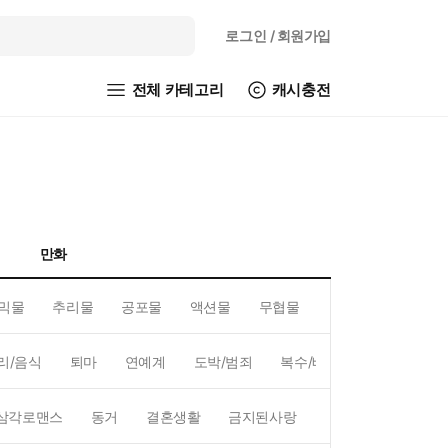
로그인
/ 회원가입
전체 카테고리
캐시충전
만화
믹물
추리물
공포물
액션물
무협물
GL/백합
리/음식
퇴마
연예계
도박/범죄
복수/배신
현대배경
삼각로맨스
동거
결혼생활
금지된사랑
하렘
역하렘