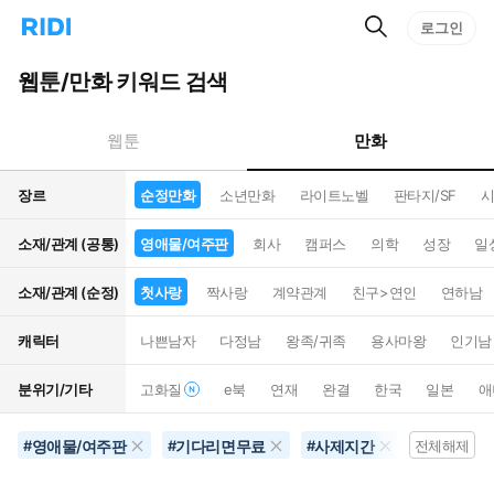
검
리
로그인
인
색
디
스
홈
턴
웹툰/만화 키워드 검색
으
트
로
검
이
색
만화
웹툰
동
장르
순정만화
소년만화
라이트노벨
판타지/SF
시
소재/관계 (공통)
영애물/여주판
회사
캠퍼스
의학
성장
일
소재/관계 (순정)
첫사랑
짝사랑
계약관계
친구>연인
연하남
캐릭터
나쁜남자
다정남
왕족/귀족
용사마왕
인기남
분위기/기타
고화질
e북
연재
완결
한국
일본
애
영애물/여주판
기다리면무료
사제지간
역하렘
#
#
#
전체해제
#