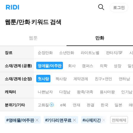
검
리
로그인
인
색
디
스
홈
턴
웹툰/만화 키워드 검색
으
트
로
검
이
색
만화
웹툰
동
장르
순정만화
소년만화
라이트노벨
판타지/SF
시
소재/관계 (공통)
영애물/여주판
회사
캠퍼스
의학
성장
일
소재/관계 (순정)
첫사랑
짝사랑
계약관계
친구>연인
연하남
캐릭터
나쁜남자
다정남
왕족/귀족
용사마왕
인기남
분위기/기타
고화질
e북
연재
완결
한국
일본
애
영애물/여주판
기다리면무료
사제지간
역하렘
#
#
#
전체해제
#