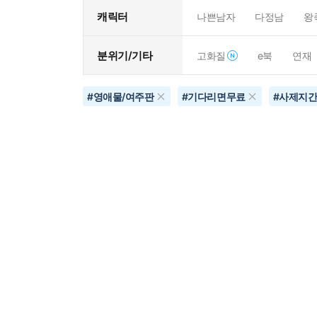
캐릭터
나쁜남자
다정남
왕
분위기/기타
고화질
e북
연재
#
영애물/여주판
#
기다리면무료
#
사제지