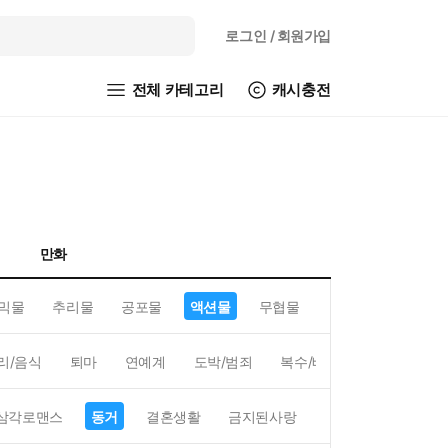
로그인
/ 회원가입
전체 카테고리
캐시충전
만화
믹물
추리물
공포물
액션물
무협물
GL/백합
리/음식
퇴마
연예계
도박/범죄
복수/배신
현대배경
삼각로맨스
동거
결혼생활
금지된사랑
하렘
역하렘