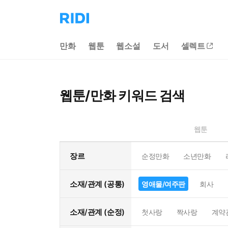
리
디
홈
만화
웹툰
웹소설
도서
셀렉트
으
로
이
동
웹툰/만화 키워드 검색
웹툰
장르
순정만화
소년만화
소재/관계 (공통)
영애물/여주판
회사
소재/관계 (순정)
첫사랑
짝사랑
계약