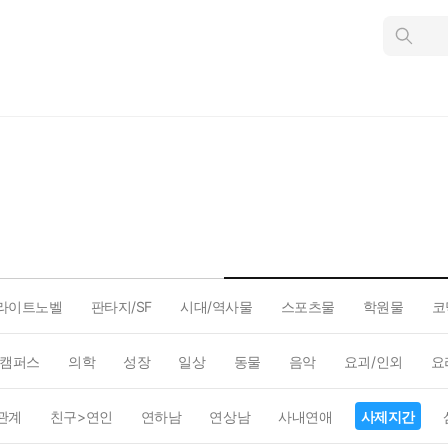
인
스
턴
트
검
색
라이트노벨
판타지/SF
시대/역사물
스포츠물
학원물
코
캠퍼스
의학
성장
일상
동물
음악
요괴/인외
요
관계
친구>연인
연하남
연상남
사내연애
사제지간