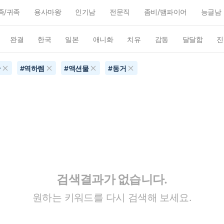
족/귀족
용사마왕
인기남
전문직
좀비/뱀파이어
능글남
완결
한국
일본
애니화
치유
감동
달달함
진
간
#
역하렘
#
액션물
#
동거
검색결과가 없습니다.
원하는 키워드를 다시 검색해 보세요.