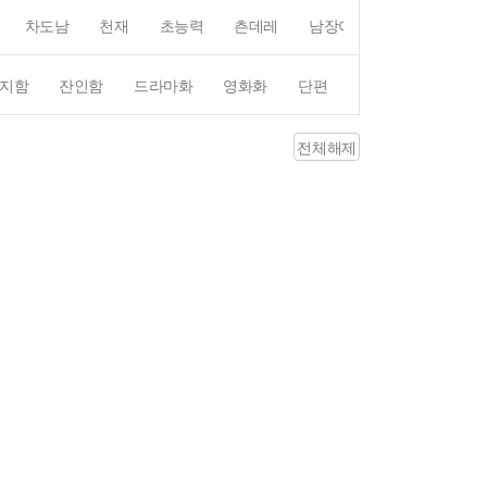
차도남
천재
초능력
츤데레
남장여자
여장남자
지함
잔인함
드라마화
영화화
단편
4컷만화
평점4
전체해제