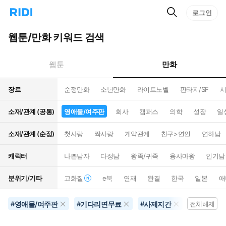
검
리
로그인
인
색
디
스
홈
턴
웹툰/만화 키워드 검색
으
트
로
검
이
색
만화
웹툰
동
장르
순정만화
소년만화
라이트노벨
판타지/SF
시
소재/관계 (공통)
영애물/여주판
회사
캠퍼스
의학
성장
일
소재/관계 (순정)
첫사랑
짝사랑
계약관계
친구>연인
연하남
캐릭터
나쁜남자
다정남
왕족/귀족
용사마왕
인기남
분위기/기타
고화질
e북
연재
완결
한국
일본
애
영애물/여주판
기다리면무료
사제지간
역하렘
#
#
#
전체해제
#