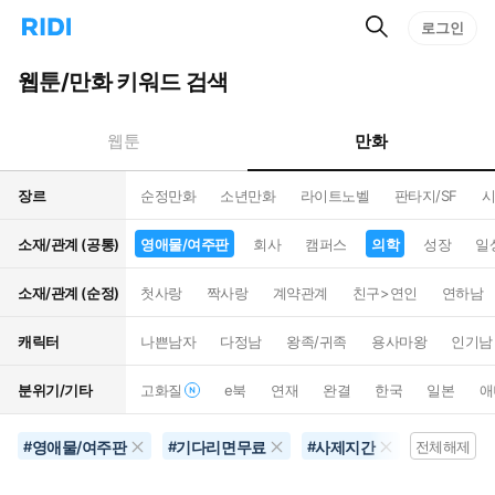
검
리
로그인
인
색
디
스
홈
턴
웹툰/만화 키워드 검색
으
트
로
검
이
색
만화
웹툰
동
장르
순정만화
소년만화
라이트노벨
판타지/SF
시
소재/관계 (공통)
영애물/여주판
회사
캠퍼스
의학
성장
일
소재/관계 (순정)
첫사랑
짝사랑
계약관계
친구>연인
연하남
캐릭터
나쁜남자
다정남
왕족/귀족
용사마왕
인기남
분위기/기타
고화질
e북
연재
완결
한국
일본
애
영애물/여주판
기다리면무료
사제지간
역하렘
#
#
#
전체해제
#