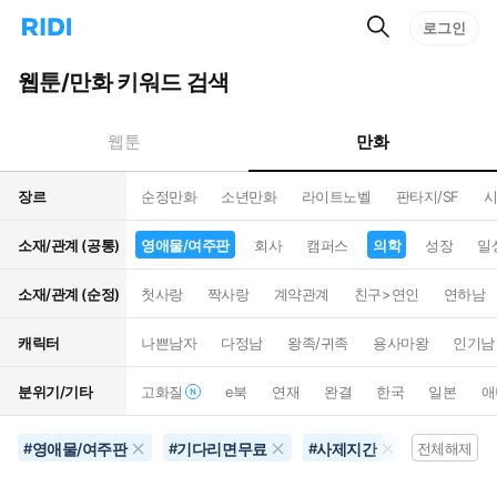
검
리
로그인
인
색
디
스
홈
턴
웹툰/만화 키워드 검색
으
트
로
검
이
색
만화
웹툰
동
장르
순정만화
소년만화
라이트노벨
판타지/SF
시
소재/관계 (공통)
영애물/여주판
회사
캠퍼스
의학
성장
일
소재/관계 (순정)
첫사랑
짝사랑
계약관계
친구>연인
연하남
캐릭터
나쁜남자
다정남
왕족/귀족
용사마왕
인기남
분위기/기타
고화질
e북
연재
완결
한국
일본
애
영애물/여주판
기다리면무료
사제지간
역하렘
#
#
#
전체해제
#