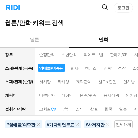
검
리
로그인
인
색
디
스
홈
턴
웹툰/만화 키워드 검색
으
트
로
검
이
색
만화
웹툰
동
장르
순정만화
소년만화
라이트노벨
판타지/SF
시
소재/관계 (공통)
영애물/여주판
회사
캠퍼스
의학
성장
일
소재/관계 (순정)
첫사랑
짝사랑
계약관계
친구>연인
연하남
캐릭터
나쁜남자
다정남
왕족/귀족
용사마왕
인기남
분위기/기타
고화질
e북
연재
완결
한국
일본
애
영애물/여주판
기다리면무료
사제지간
역하렘
#
#
#
전체해제
#