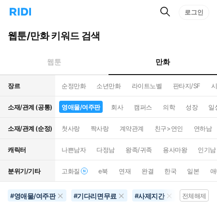
검
리
로그인
인
색
디
스
홈
턴
웹툰/만화 키워드 검색
으
트
로
검
이
색
만화
웹툰
동
장르
순정만화
소년만화
라이트노벨
판타지/SF
시
소재/관계 (공통)
영애물/여주판
회사
캠퍼스
의학
성장
일
소재/관계 (순정)
첫사랑
짝사랑
계약관계
친구>연인
연하남
캐릭터
나쁜남자
다정남
왕족/귀족
용사마왕
인기남
분위기/기타
고화질
e북
연재
완결
한국
일본
애
영애물/여주판
기다리면무료
사제지간
역하렘
#
#
#
전체해제
#