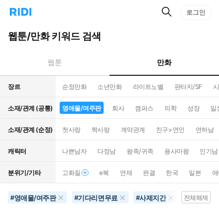
검
리
로그인
인
색
디
스
홈
턴
웹툰/만화 키워드 검색
으
트
로
검
이
색
만화
웹툰
동
장르
순정만화
소년만화
라이트노벨
판타지/SF
시
소재/관계 (공통)
영애물/여주판
회사
캠퍼스
의학
성장
일
소재/관계 (순정)
첫사랑
짝사랑
계약관계
친구>연인
연하남
캐릭터
나쁜남자
다정남
왕족/귀족
용사마왕
인기남
분위기/기타
고화질
e북
연재
완결
한국
일본
애
영애물/여주판
기다리면무료
사제지간
10권이상
#
#
#
전체해제
#