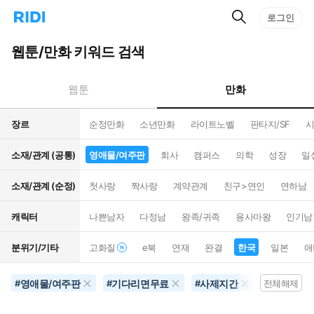
검
리
로그인
인
색
디
스
홈
턴
웹툰/만화 키워드 검색
으
트
로
검
이
색
만화
웹툰
동
장르
순정만화
소년만화
라이트노벨
판타지/SF
시
소재/관계 (공통)
영애물/여주판
회사
캠퍼스
의학
성장
일
소재/관계 (순정)
첫사랑
짝사랑
계약관계
친구>연인
연하남
캐릭터
나쁜남자
다정남
왕족/귀족
용사마왕
인기남
분위기/기타
고화질
e북
연재
완결
한국
일본
애
영애물/여주판
기다리면무료
사제지간
10권이상
#
#
#
전체해제
#