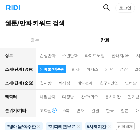
검
리
로그인
인
색
디
스
홈
턴
웹툰/만화 키워드 검색
으
트
로
검
이
색
만화
웹툰
동
장르
순정만화
소년만화
라이트노벨
판타지/SF
시
소재/관계 (공통)
영애물/여주판
회사
캠퍼스
의학
성장
일
소재/관계 (순정)
첫사랑
짝사랑
계약관계
친구>연인
연하남
캐릭터
나쁜남자
다정남
왕족/귀족
용사마왕
인기남
분위기/기타
고화질
e북
연재
완결
한국
일본
애
영애물/여주판
기다리면무료
사제지간
10권이상
#
#
#
전체해제
#