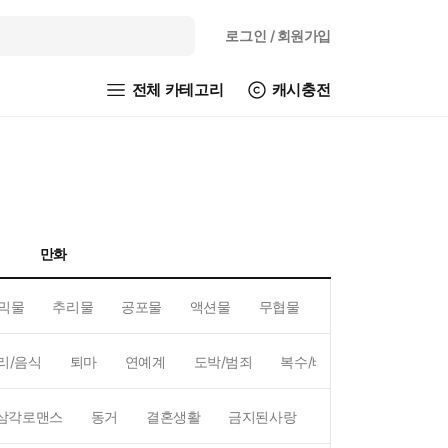
로그인
/ 회원가입
전체 카테고리
캐시충전
만화
믹물
추리물
공포물
액션물
무협물
GL/백합
리/음식
퇴마
연예계
도박/범죄
복수/배신
현대배경
삼각로맨스
동거
결혼생활
금지된사랑
하렘
역하렘