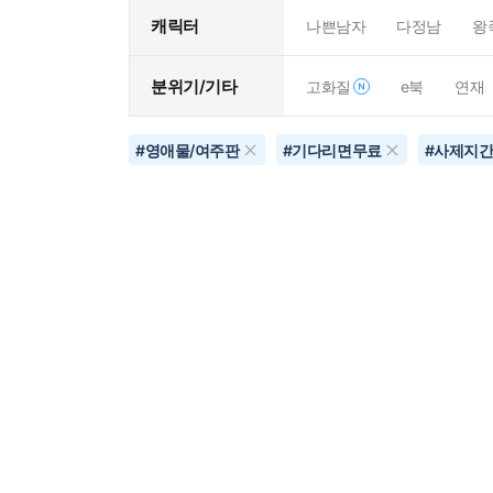
캐릭터
나쁜남자
다정남
왕
분위기/기타
고화질
e북
연재
#
영애물/여주판
#
기다리면무료
#
사제지