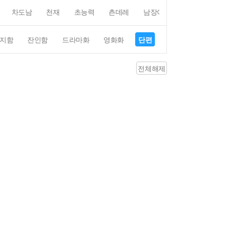
차도남
천재
초능력
츤데레
남장여자
여장남자
지함
잔인함
드라마화
영화화
단편
4컷만화
평점4
전체해제