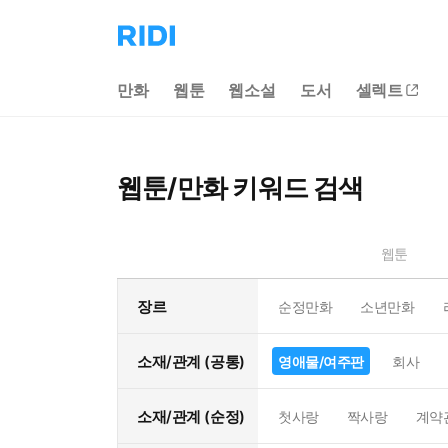
리
디
홈
만화
웹툰
웹소설
도서
셀렉트
으
로
이
동
웹툰/만화 키워드 검색
웹툰
장르
순정만화
소년만화
소재/관계 (공통)
영애물/여주판
회사
소재/관계 (순정)
첫사랑
짝사랑
계약