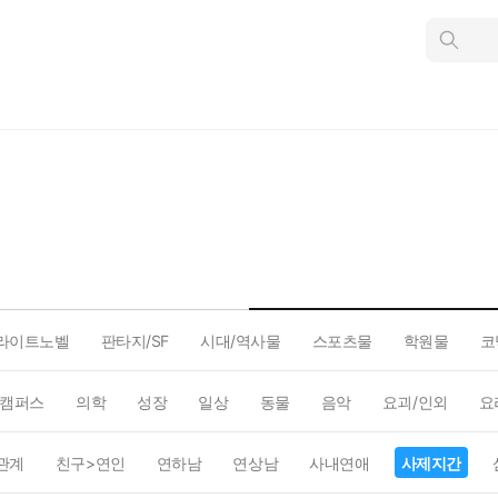
인
스
턴
트
검
색
라이트노벨
판타지/SF
시대/역사물
스포츠물
학원물
코
캠퍼스
의학
성장
일상
동물
음악
요괴/인외
요
관계
친구>연인
연하남
연상남
사내연애
사제지간