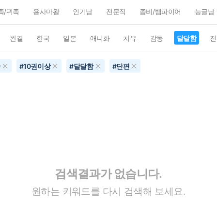
족/귀족
용사마왕
인기남
전문직
좀비/뱀파이어
능글남
완결
한국
일본
애니화
치유
감동
달달함
진
간
#
10권이상
#
달달함
#
단편
검색결과가 없습니다.
원하는 키워드를 다시 검색해 보세요.