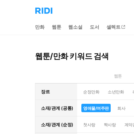
리
디
홈
만화
웹툰
웹소설
도서
셀렉트
으
로
이
동
웹툰/만화 키워드 검색
웹툰
장르
순정만화
소년만화
소재/관계 (공통)
영애물/여주판
회사
소재/관계 (순정)
첫사랑
짝사랑
계약