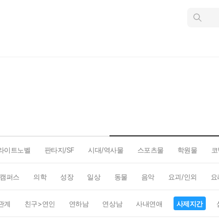
인
스
턴
트
검
색
라이트노벨
판타지/SF
시대/역사물
스포츠물
학원물
코
캠퍼스
의학
성장
일상
동물
음악
요괴/인외
요
관계
친구>연인
연하남
연상남
사내연애
사제지간