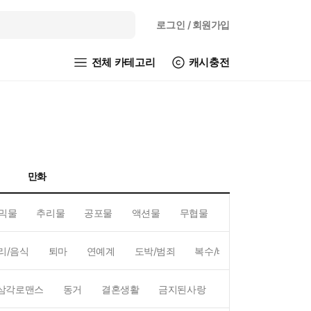
로그인
/ 회원가입
전체 카테고리
캐시충전
만화
믹물
추리물
공포물
액션물
무협물
GL/백합
리/음식
퇴마
연예계
도박/범죄
복수/배신
현대배경
삼각로맨스
동거
결혼생활
금지된사랑
하렘
역하렘