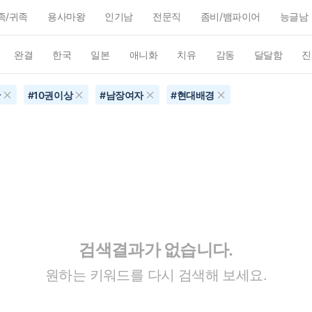
족/귀족
용사마왕
인기남
전문직
좀비/뱀파이어
능글남
완결
한국
일본
애니화
치유
감동
달달함
진
간
#
10권이상
#
남장여자
#
현대배경
검색결과가 없습니다.
원하는 키워드를 다시 검색해 보세요.