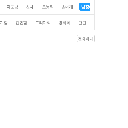
차도남
천재
초능력
츤데레
남장여자
여장남자
지함
잔인함
드라마화
영화화
단편
4컷만화
평점4
전체해제