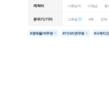
캐릭터
나쁜남자
다정남
왕
분위기/기타
고화질
e북
연재
#
영애물/여주판
#
기다리면무료
#
사제지