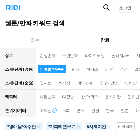
검
리
로그인
인
색
디
스
홈
턴
웹툰/만화 키워드 검색
으
트
로
검
이
색
만화
웹툰
동
장르
순정만화
소년만화
라이트노벨
판타지/SF
시
소재/관계 (공통)
영애물/여주판
회사
캠퍼스
의학
성장
일
소재/관계 (순정)
첫사랑
짝사랑
계약관계
친구>연인
연하남
캐릭터
나쁜남자
다정남
왕족/귀족
용사마왕
인기남
분위기/기타
고화질
e북
연재
완결
한국
일본
애
영애물/여주판
기다리면무료
사제지간
10권이상
#
#
#
전체해제
#