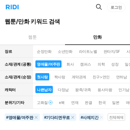
검
리
로그인
인
색
디
스
홈
턴
웹툰/만화 키워드 검색
으
트
로
검
이
색
만화
웹툰
동
장르
순정만화
소년만화
라이트노벨
판타지/SF
시
소재/관계 (공통)
영애물/여주판
회사
캠퍼스
의학
성장
일
소재/관계 (순정)
첫사랑
짝사랑
계약관계
친구>연인
연하남
캐릭터
나쁜남자
다정남
왕족/귀족
용사마왕
인기남
분위기/기타
고화질
e북
연재
완결
한국
일본
애
영애물/여주판
기다리면무료
사제지간
10권이상
#
#
#
전체해제
#