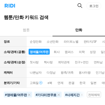
검
리
로그인
인
색
디
스
홈
턴
웹툰/만화 키워드 검색
으
트
로
검
이
색
만화
웹툰
동
장르
순정만화
소년만화
라이트노벨
판타지/SF
시
소재/관계 (공통)
영애물/여주판
회사
캠퍼스
의학
성장
일
소재/관계 (순정)
첫사랑
짝사랑
계약관계
친구>연인
연하남
캐릭터
나쁜남자
다정남
왕족/귀족
용사마왕
인기남
분위기/기타
고화질
e북
연재
완결
한국
일본
애
영애물/여주판
기다리면무료
사제지간
10권이상
#
#
#
전체해제
#