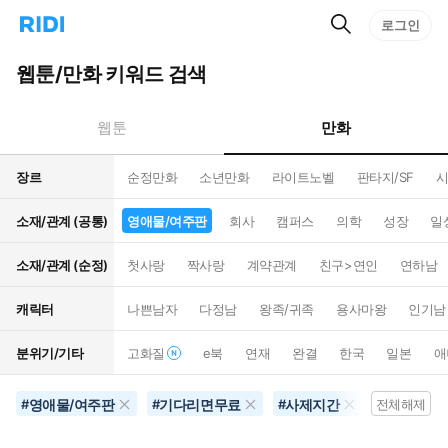
검
리
로그인
인
색
디
스
홈
턴
웹툰/만화 키워드 검색
으
트
로
검
이
색
만화
웹툰
동
장르
순정만화
소년만화
라이트노벨
판타지/SF
시
소재/관계 (공통)
영애물/여주판
회사
캠퍼스
의학
성장
일
소재/관계 (순정)
첫사랑
짝사랑
계약관계
친구>연인
연하남
캐릭터
나쁜남자
다정남
왕족/귀족
용사마왕
인기남
분위기/기타
고화질
e북
연재
완결
한국
일본
애
영애물/여주판
기다리면무료
사제지간
10권이상
#
#
#
전체해제
#