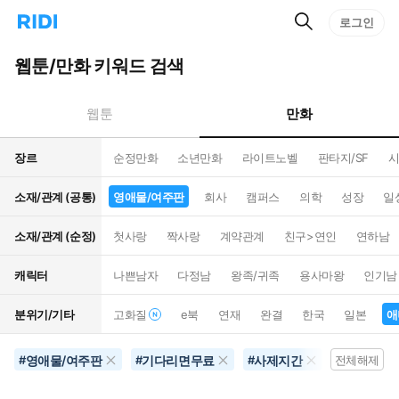
검
리
로그인
인
색
디
스
홈
턴
웹툰/만화 키워드 검색
으
트
로
검
이
색
만화
웹툰
동
장르
순정만화
소년만화
라이트노벨
판타지/SF
시
소재/관계 (공통)
영애물/여주판
회사
캠퍼스
의학
성장
일
소재/관계 (순정)
첫사랑
짝사랑
계약관계
친구>연인
연하남
캐릭터
나쁜남자
다정남
왕족/귀족
용사마왕
인기남
분위기/기타
고화질
e북
연재
완결
한국
일본
애
영애물/여주판
기다리면무료
사제지간
10권이상
#
#
#
전체해제
#