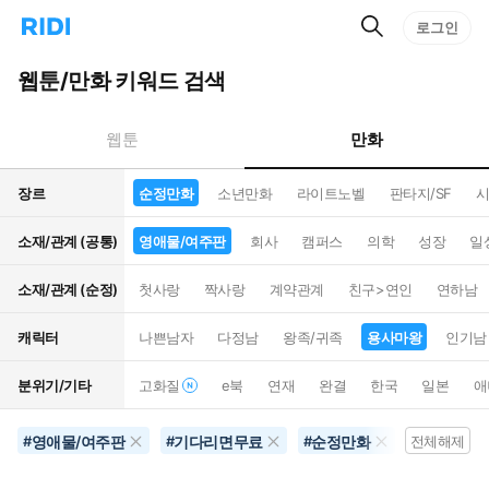
검
리
로그인
인
색
디
스
홈
턴
웹툰/만화 키워드 검색
으
트
로
검
이
색
만화
웹툰
동
장르
순정만화
소년만화
라이트노벨
판타지/SF
시
소재/관계 (공통)
영애물/여주판
회사
캠퍼스
의학
성장
일
소재/관계 (순정)
첫사랑
짝사랑
계약관계
친구>연인
연하남
캐릭터
나쁜남자
다정남
왕족/귀족
용사마왕
인기남
분위기/기타
고화질
e북
연재
완결
한국
일본
애
영애물/여주판
기다리면무료
순정만화
연상남
#
#
#
전체해제
#