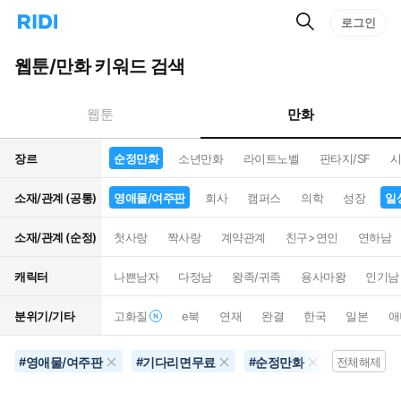
검
리
로그인
인
색
디
스
홈
턴
웹툰/만화 키워드 검색
으
트
로
검
이
색
만화
웹툰
동
장르
순정만화
소년만화
라이트노벨
판타지/SF
시
소재/관계 (공통)
영애물/여주판
회사
캠퍼스
의학
성장
일
소재/관계 (순정)
첫사랑
짝사랑
계약관계
친구>연인
연하남
캐릭터
나쁜남자
다정남
왕족/귀족
용사마왕
인기남
분위기/기타
고화질
e북
연재
완결
한국
일본
애
영애물/여주판
기다리면무료
순정만화
연상남
#
#
#
전체해제
#