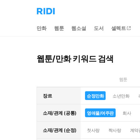
리
디
홈
만화
웹툰
웹소설
도서
셀렉트
으
로
이
동
웹툰/만화 키워드 검색
웹툰
장르
순정만화
소년만화
소재/관계 (공통)
영애물/여주판
회사
소재/관계 (순정)
첫사랑
짝사랑
계약