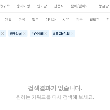
족/귀족
용사마왕
인기남
전문직
좀비/뱀파이어
능글남
완결
한국
일본
애니화
치유
감동
달달함
진
화
#
연상남
#
츤데레
#
요괴/인외
검색결과가 없습니다.
원하는 키워드를 다시 검색해 보세요.