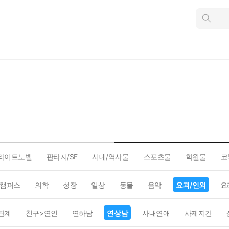
인
스
턴
트
검
색
라이트노벨
판타지/SF
시대/역사물
스포츠물
학원물
코
캠퍼스
의학
성장
일상
동물
음악
요괴/인외
요
관계
친구>연인
연하남
연상남
사내연애
사제지간