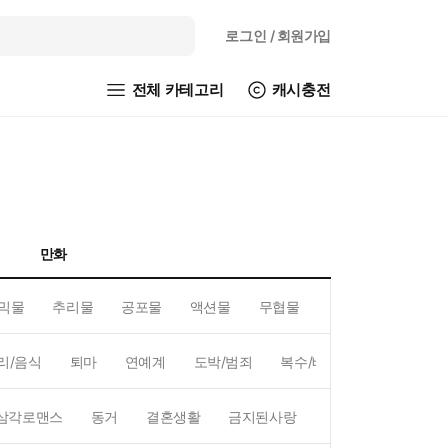
로그인
/ 회원가입
전체 카테고리
캐시충전
만화
믹물
추리물
공포물
액션물
무협물
GL/백합
리/음식
퇴마
연예계
도박/범죄
복수/배신
현대배경
삼각로맨스
동거
결혼생활
금지된사랑
하렘
역하렘