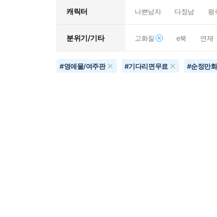
캐릭터
나쁜남자
다정남
왕
분위기/기타
고화질
e북
연재
#
영애물/여주판
#
기다리면무료
#
순정만