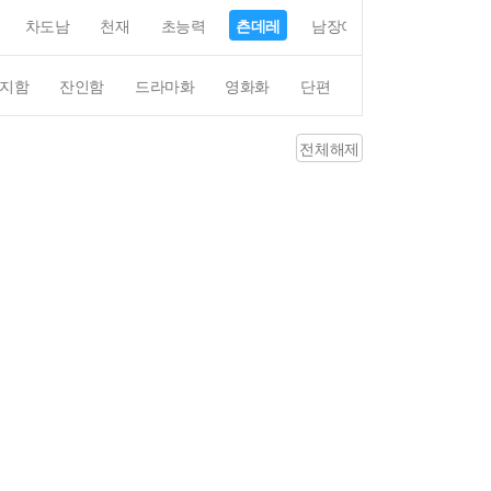
차도남
천재
초능력
츤데레
남장여자
여장남자
지함
잔인함
드라마화
영화화
단편
4컷만화
평점4
전체해제