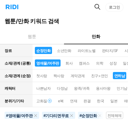
검
리
로그인
인
색
디
스
홈
턴
웹툰/만화 키워드 검색
으
트
로
검
이
색
만화
웹툰
동
장르
순정만화
소년만화
라이트노벨
판타지/SF
시
소재/관계 (공통)
영애물/여주판
회사
캠퍼스
의학
성장
일
소재/관계 (순정)
첫사랑
짝사랑
계약관계
친구>연인
연하남
캐릭터
나쁜남자
다정남
왕족/귀족
용사마왕
인기남
분위기/기타
고화질
e북
연재
완결
한국
일본
애
영애물/여주판
기다리면무료
순정만화
연상남
#
#
#
전체해제
#