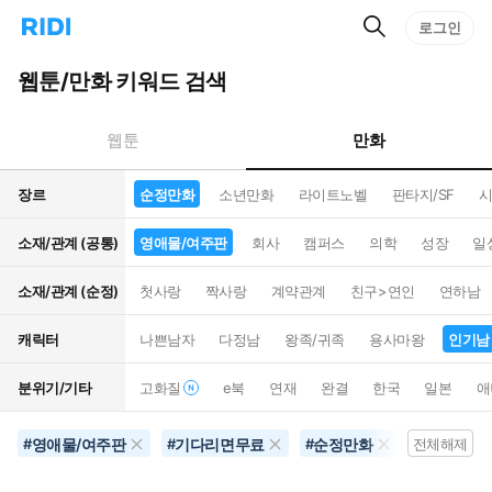
검
리
로그인
인
색
디
스
홈
턴
웹툰/만화 키워드 검색
으
트
로
검
이
색
만화
웹툰
동
장르
순정만화
소년만화
라이트노벨
판타지/SF
시
소재/관계 (공통)
영애물/여주판
회사
캠퍼스
의학
성장
일
소재/관계 (순정)
첫사랑
짝사랑
계약관계
친구>연인
연하남
캐릭터
나쁜남자
다정남
왕족/귀족
용사마왕
인기남
분위기/기타
고화질
e북
연재
완결
한국
일본
애
영애물/여주판
기다리면무료
순정만화
연상남
#
#
#
전체해제
#