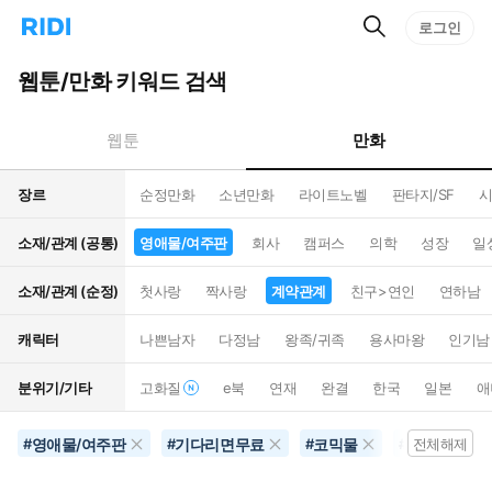
검
리
로그인
인
색
디
스
홈
턴
웹툰/만화 키워드 검색
으
트
로
검
이
색
만화
웹툰
동
장르
순정만화
소년만화
라이트노벨
판타지/SF
시
소재/관계 (공통)
영애물/여주판
회사
캠퍼스
의학
성장
일
소재/관계 (순정)
첫사랑
짝사랑
계약관계
친구>연인
연하남
캐릭터
나쁜남자
다정남
왕족/귀족
용사마왕
인기남
분위기/기타
고화질
e북
연재
완결
한국
일본
애
영애물/여주판
기다리면무료
코믹물
계약관계
#
#
#
#
전체해제