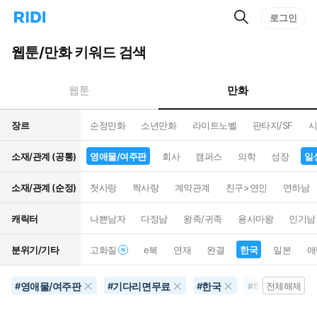
검
리
로그인
인
색
디
스
홈
턴
웹툰/만화 키워드 검색
으
트
로
검
이
색
만화
웹툰
동
장르
순정만화
소년만화
라이트노벨
판타지/SF
시
소재/관계 (공통)
영애물/여주판
회사
캠퍼스
의학
성장
일
소재/관계 (순정)
첫사랑
짝사랑
계약관계
친구>연인
연하남
캐릭터
나쁜남자
다정남
왕족/귀족
용사마왕
인기남
분위기/기타
고화질
e북
연재
완결
한국
일본
애
영애물/여주판
기다리면무료
한국
학원물
#
#
#
#
전체해제
#