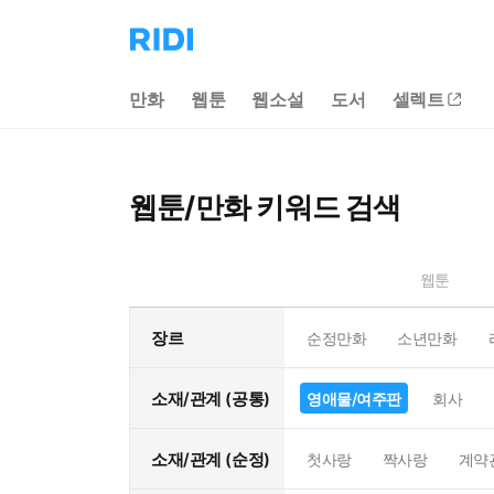
리
디
홈
만화
웹툰
웹소설
도서
셀렉트
으
로
이
동
웹툰/만화 키워드 검색
웹툰
장르
순정만화
소년만화
소재/관계 (공통)
영애물/여주판
회사
소재/관계 (순정)
첫사랑
짝사랑
계약