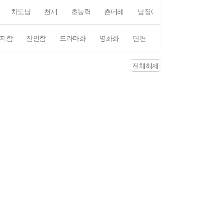
차도남
천재
초능력
츤데레
남장여자
여장남자
지함
잔인함
드라마화
영화화
단편
4컷만화
평점4
전체해제