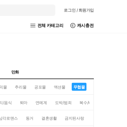
로그인
/ 회원가입
전체 카테고리
캐시충전
만화
믹물
추리물
공포물
액션물
무협물
GL/백합
리/음식
퇴마
연예계
도박/범죄
복수/배신
현대배경
삼각로맨스
동거
결혼생활
금지된사랑
하렘
역하렘