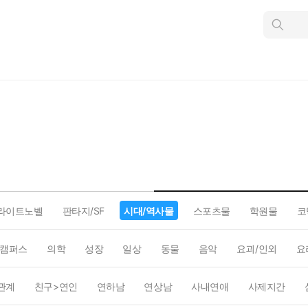
인
스
턴
트
검
색
라이트노벨
판타지/SF
시대/역사물
스포츠물
학원물
코
캠퍼스
의학
성장
일상
동물
음악
요괴/인외
요
관계
친구>연인
연하남
연상남
사내연애
사제지간