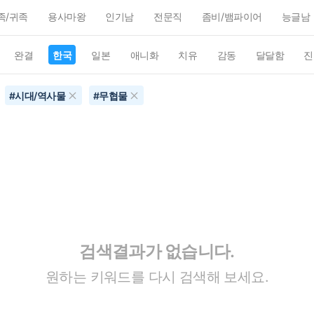
족/귀족
용사마왕
인기남
전문직
좀비/뱀파이어
능글남
완결
한국
일본
애니화
치유
감동
달달함
진
#
시대/역사물
#
무협물
검색결과가 없습니다.
원하는 키워드를 다시 검색해 보세요.