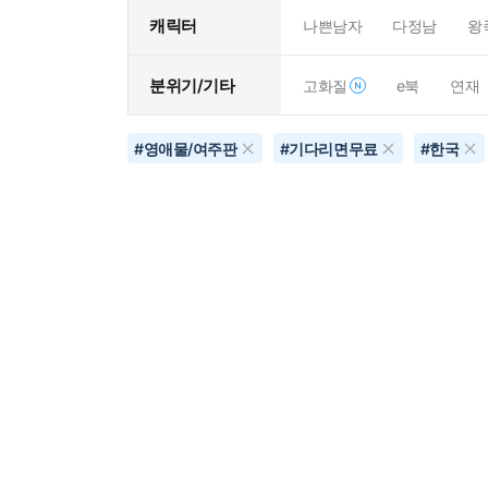
캐릭터
나쁜남자
다정남
왕
분위기/기타
고화질
e북
연재
#
영애물/여주판
#
기다리면무료
#
한국