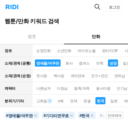
검
리
로그인
인
색
디
스
홈
턴
웹툰/만화 키워드 검색
으
트
로
검
이
색
만화
웹툰
동
장르
순정만화
소년만화
라이트노벨
판타지/SF
시
소재/관계 (공통)
영애물/여주판
회사
캠퍼스
의학
성장
일
소재/관계 (순정)
첫사랑
짝사랑
계약관계
친구>연인
연하남
캐릭터
나쁜남자
다정남
왕족/귀족
용사마왕
인기남
분위기/기타
고화질
e북
연재
완결
한국
일본
애
영애물/여주판
기다리면무료
한국
성장
타
#
#
#
#
전체해제
#