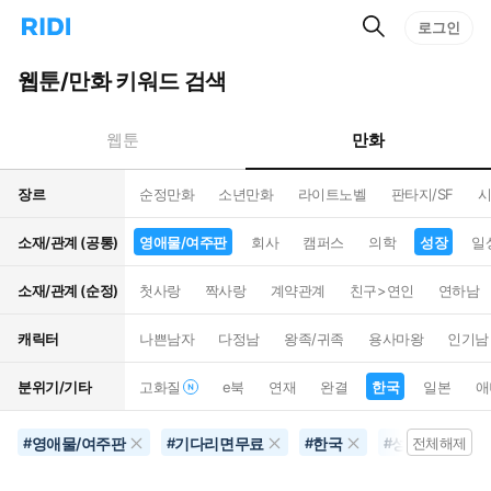
검
리
로그인
인
색
디
스
홈
턴
웹툰/만화 키워드 검색
으
트
로
검
이
색
만화
웹툰
동
장르
순정만화
소년만화
라이트노벨
판타지/SF
시
소재/관계 (공통)
영애물/여주판
회사
캠퍼스
의학
성장
일
소재/관계 (순정)
첫사랑
짝사랑
계약관계
친구>연인
연하남
캐릭터
나쁜남자
다정남
왕족/귀족
용사마왕
인기남
분위기/기타
고화질
e북
연재
완결
한국
일본
애
영애물/여주판
기다리면무료
한국
성장
G
#
#
#
#
전체해제
#