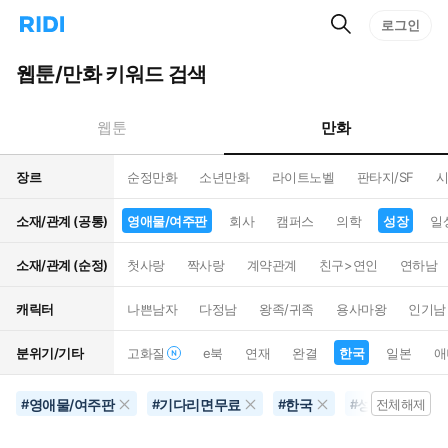
검
리
로그인
인
색
디
스
홈
턴
웹툰/만화 키워드 검색
으
트
로
검
이
색
만화
웹툰
동
장르
순정만화
소년만화
라이트노벨
판타지/SF
시
소재/관계 (공통)
영애물/여주판
회사
캠퍼스
의학
성장
일
소재/관계 (순정)
첫사랑
짝사랑
계약관계
친구>연인
연하남
캐릭터
나쁜남자
다정남
왕족/귀족
용사마왕
인기남
분위기/기타
고화질
e북
연재
완결
한국
일본
애
영애물/여주판
기다리면무료
한국
성장
영
#
#
#
#
전체해제
#