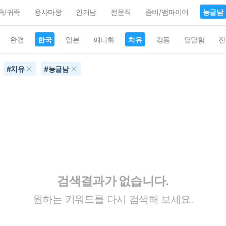
족/귀족
용사마왕
인기남
전문직
좀비/뱀파이어
능글남
완결
한국
일본
애니화
치유
감동
달달함
진
#
치유
#
능글남
검색결과가 없습니다.
원하는 키워드를 다시 검색해 보세요.