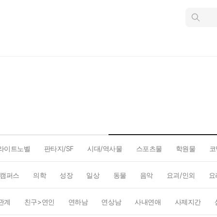
인
스
턴
트
검
색
라이트노벨
판타지/SF
시대/역사물
스포츠물
학원물
코
캠퍼스
의학
성장
일상
동물
음악
요괴/인외
요
관계
친구>연인
연하남
연상남
사내연애
사제지간