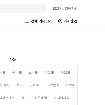
로그인
/ 회원가입
전체 카테고리
캐시충전
만화
믹물
추리물
공포물
액션물
무협물
GL/백합
리/음식
퇴마
연예계
도박/범죄
복수/배신
현대배경
삼각로맨스
동거
결혼생활
금지된사랑
하렘
역하렘