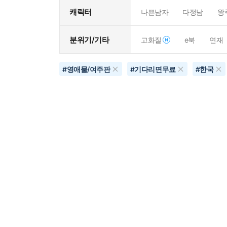
캐릭터
나쁜남자
다정남
왕
분위기/기타
고화질
e북
연재
#
영애물/여주판
#
기다리면무료
#
한국