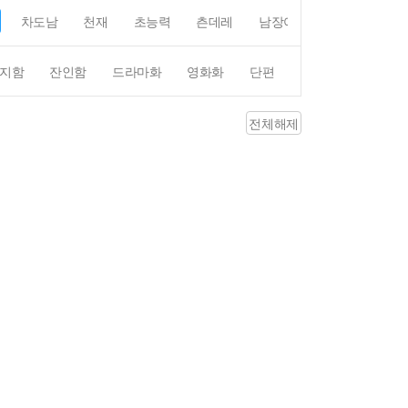
차도남
천재
초능력
츤데레
남장여자
여장남자
지함
잔인함
드라마화
영화화
단편
4컷만화
평점4
전체해제