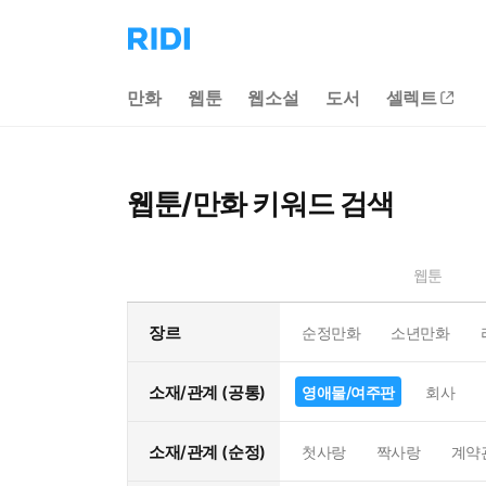
리
디
홈
만화
웹툰
웹소설
도서
셀렉트
으
로
이
동
웹툰/만화 키워드 검색
웹툰
장르
순정만화
소년만화
소재/관계 (공통)
영애물/여주판
회사
소재/관계 (순정)
첫사랑
짝사랑
계약