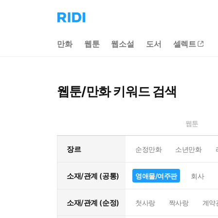
리
디
홈
만화
웹툰
웹소설
도서
셀렉트
으
로
이
동
웹툰/만화 키워드 검색
웹툰
장르
순정만화
소년만화
소재/관계 (공통)
영애물/여주판
회사
소재/관계 (순정)
첫사랑
짝사랑
계약