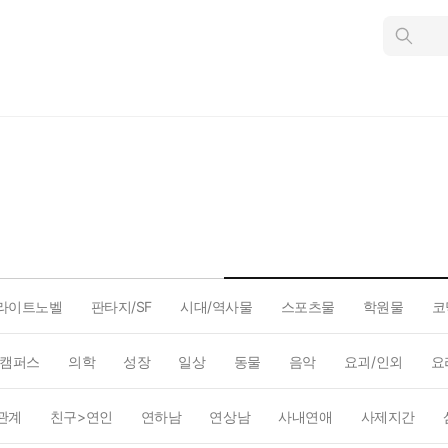
인
스
턴
트
검
색
라이트노벨
판타지/SF
시대/역사물
스포츠물
학원물
코
캠퍼스
의학
성장
일상
동물
음악
요괴/인외
요
관계
친구>연인
연하남
연상남
사내연애
사제지간