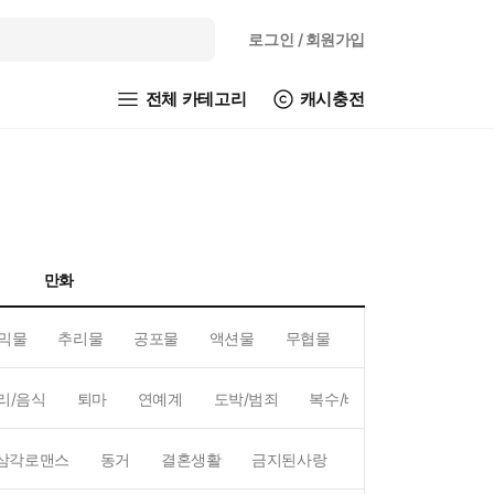
로그인
/ 회원가입
전체 카테고리
캐시충전
만화
믹물
추리물
공포물
액션물
무협물
GL/백합
리/음식
퇴마
연예계
도박/범죄
복수/배신
현대배경
삼각로맨스
동거
결혼생활
금지된사랑
하렘
역하렘