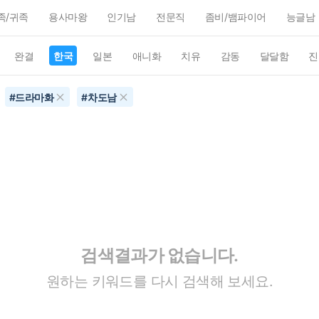
족/귀족
용사마왕
인기남
전문직
좀비/뱀파이어
능글남
완결
한국
일본
애니화
치유
감동
달달함
진
#
드라마화
#
차도남
검색결과가 없습니다.
원하는 키워드를 다시 검색해 보세요.