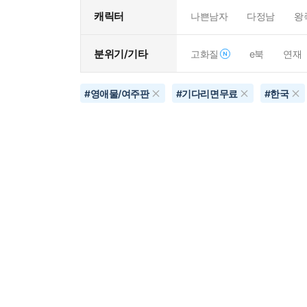
캐릭터
나쁜남자
다정남
왕
분위기/기타
고화질
e북
연재
#
영애물/여주판
#
기다리면무료
#
한국