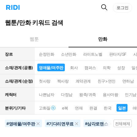
검
리
로그인
인
색
디
스
홈
턴
웹툰/만화 키워드 검색
으
트
로
검
이
색
만화
웹툰
동
장르
순정만화
소년만화
라이트노벨
판타지/SF
시
소재/관계 (공통)
영애물/여주판
회사
캠퍼스
의학
성장
일
소재/관계 (순정)
첫사랑
짝사랑
계약관계
친구>연인
연하남
캐릭터
나쁜남자
다정남
왕족/귀족
용사마왕
인기남
분위기/기타
고화질
e북
연재
완결
한국
일본
애
영애물/여주판
기다리면무료
삼각로맨스
일본
#
#
#
전체해제
#