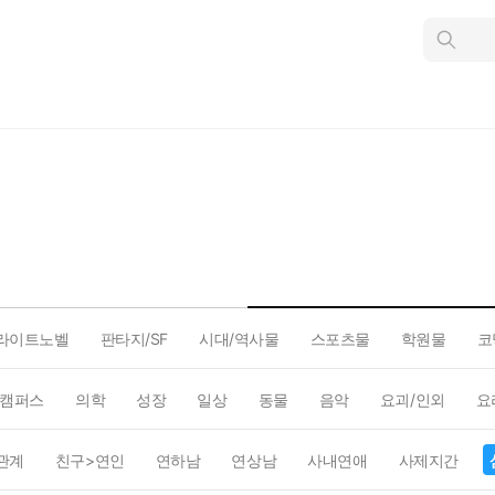
인
스
턴
트
검
색
라이트노벨
판타지/SF
시대/역사물
스포츠물
학원물
코
캠퍼스
의학
성장
일상
동물
음악
요괴/인외
요
관계
친구>연인
연하남
연상남
사내연애
사제지간