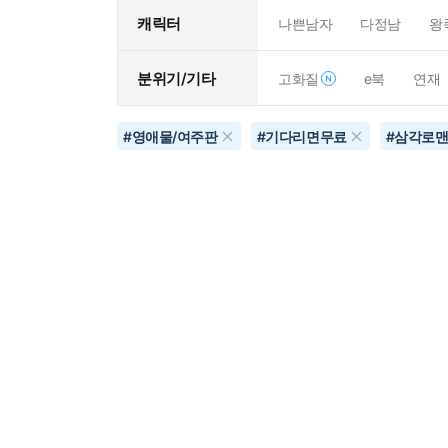
캐릭터
나쁜남자
다정남
왕
분위기/기타
고화질
e북
연재
#
영애물/여주판
#
기다리면무료
#
삼각로