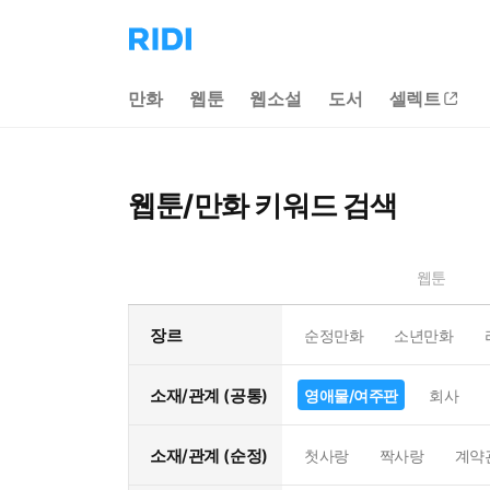
리
디
홈
만화
웹툰
웹소설
도서
셀렉트
으
로
이
동
웹툰/만화 키워드 검색
웹툰
장르
순정만화
소년만화
소재/관계 (공통)
영애물/여주판
회사
소재/관계 (순정)
첫사랑
짝사랑
계약