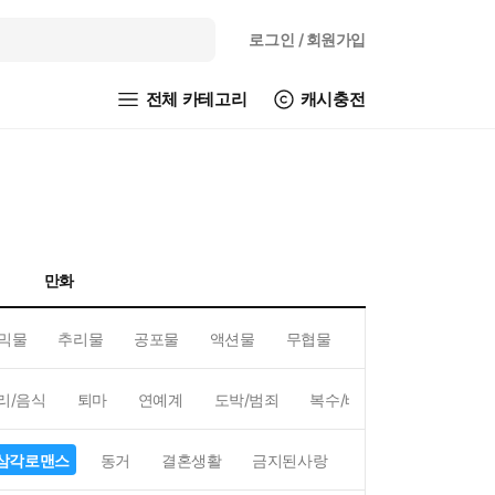
로그인
/ 회원가입
전체 카테고리
캐시충전
만화
믹물
추리물
공포물
액션물
무협물
GL/백합
리/음식
퇴마
연예계
도박/범죄
복수/배신
현대배경
삼각로맨스
동거
결혼생활
금지된사랑
하렘
역하렘