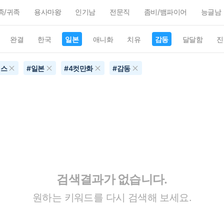
족/귀족
용사마왕
인기남
전문직
좀비/뱀파이어
능글남
완결
한국
일본
애니화
치유
감동
달달함
진
맨스
#
일본
#
4컷만화
#
감동
검색결과가 없습니다.
원하는 키워드를 다시 검색해 보세요.