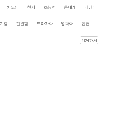
차도남
천재
초능력
츤데레
남장여자
여장남자
지함
잔인함
드라마화
영화화
단편
4컷만화
평점4
전체해제