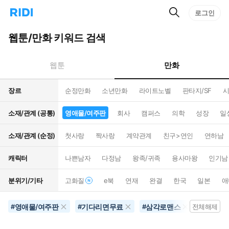
검
리
로그인
인
색
디
스
홈
턴
웹툰/만화 키워드 검색
으
트
로
검
이
색
만화
웹툰
동
장르
순정만화
소년만화
라이트노벨
판타지/SF
시
소재/관계 (공통)
영애물/여주판
회사
캠퍼스
의학
성장
일
소재/관계 (순정)
첫사랑
짝사랑
계약관계
친구>연인
연하남
캐릭터
나쁜남자
다정남
왕족/귀족
용사마왕
인기남
분위기/기타
고화질
e북
연재
완결
한국
일본
애
영애물/여주판
기다리면무료
삼각로맨스
연예계
#
#
#
전체해제
#