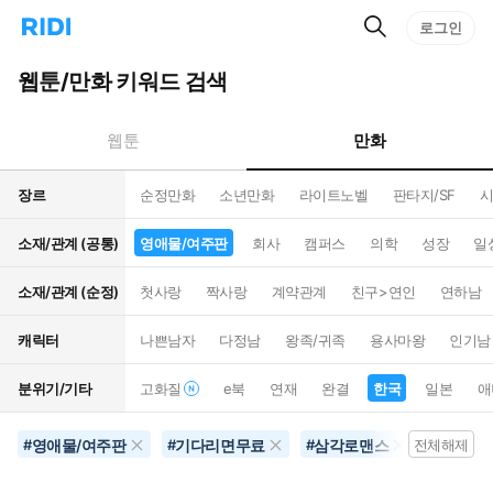
검
리
로그인
인
색
디
스
홈
턴
웹툰/만화 키워드 검색
으
트
로
검
이
색
만화
웹툰
동
장르
순정만화
소년만화
라이트노벨
판타지/SF
시
소재/관계 (공통)
영애물/여주판
회사
캠퍼스
의학
성장
일
소재/관계 (순정)
첫사랑
짝사랑
계약관계
친구>연인
연하남
캐릭터
나쁜남자
다정남
왕족/귀족
용사마왕
인기남
분위기/기타
고화질
e북
연재
완결
한국
일본
애
영애물/여주판
기다리면무료
삼각로맨스
4컷만화
#
#
#
전체해제
#