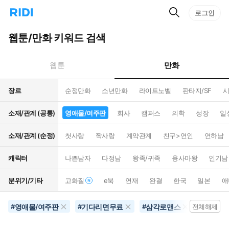
검
리
로그인
인
색
디
스
홈
턴
웹툰/만화 키워드 검색
으
트
로
검
이
색
만화
웹툰
동
장르
순정만화
소년만화
라이트노벨
판타지/SF
시
소재/관계 (공통)
영애물/여주판
회사
캠퍼스
의학
성장
일
소재/관계 (순정)
첫사랑
짝사랑
계약관계
친구>연인
연하남
캐릭터
나쁜남자
다정남
왕족/귀족
용사마왕
인기남
분위기/기타
고화질
e북
연재
완결
한국
일본
애
영애물/여주판
기다리면무료
삼각로맨스
4컷만화
#
#
#
전체해제
#